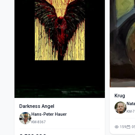
Krug
Nata
Darkness Angel
KM-7
Hans-Peter Hauer
KM-8367
159