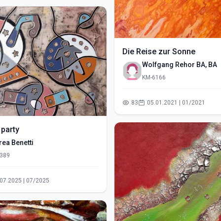
Die Reise zur Sonne
Wolfgang Rehor BA, BA
KM-6166
83
05.01.2021 | 01/2021
 party
rea Benetti
389
20.07.2025 | 07/2025