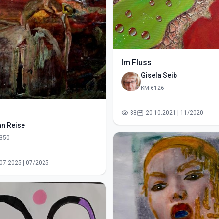
Im Fluss
Gisela Seib
KM-6126
88
20.10.2021 | 11/2020
hn Reise
350
13.07.2025 | 07/2025