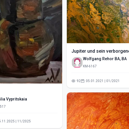
Jupiter und sein verborgen
Gesicht
Wolfgang Rehor BA, BA
KM-6167
92
05.01.2021 | 01/2021
lia Vypritskaia
517
05.11.2025 | 11/2025