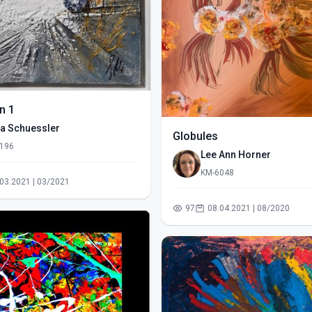
n 1
ia Schuessler
Globules
196
Lee Ann Horner
KM-6048
18.03.2021 | 03/2021
97
08.04.2021 | 08/2020