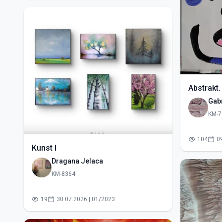
Abstrakt.
Gabr
KM-7
104
Kunst I
Dragana Jelaca
KM-8364
19
30.07.2026 | 01/2023