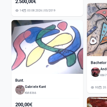
2.500,00€
14
03.08.2026 | 03/2019
Bachelor
And
KM-7
Bunt.
Gabriele Kant
93
KM-8366
200,00€