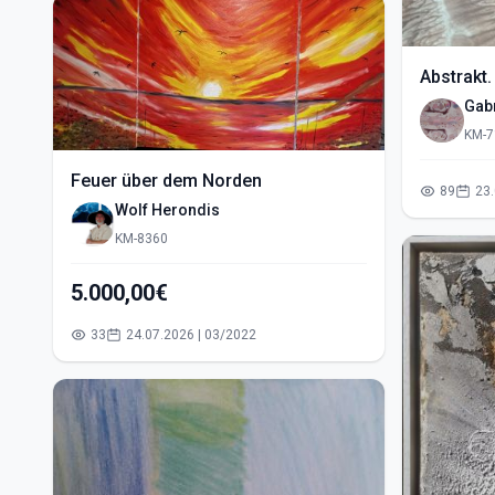
Abstrakt.
Gabr
KM-7
Feuer über dem Norden
89
Wolf Herondis
KM-8360
5.000,00€
33
24.07.2026 | 03/2022