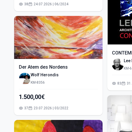
38
24.07.2026 | 06/2024
CONTEM
Lee
Der Atem des Nordens
KM-6
Wolf Herondis
KM-8356
83
1.500,00€
37
23.07.2026 | 03/2022