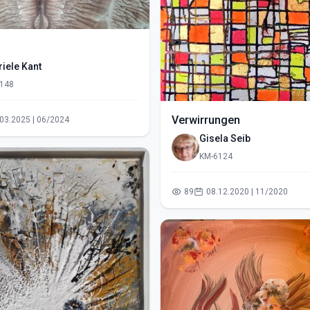
iele Kant
148
Verwirrungen
23.03.2025 | 06/2024
Gisela Seib
KM-6124
89
08.12.2020 | 11/2020