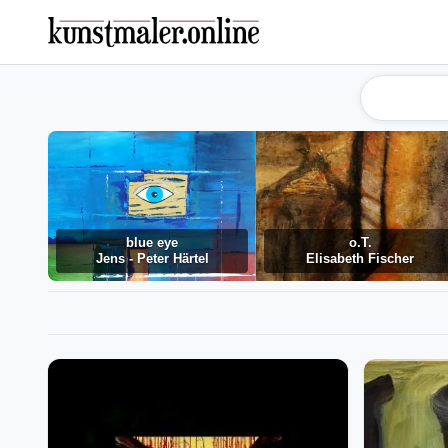
blue eye
o.T.
Jens - Peter Härtel
Elisabeth Fischer