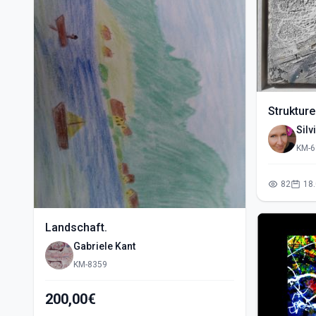
Strukture
Silv
KM-6
82
Landschaft.
Gabriele Kant
KM-8359
200,00€