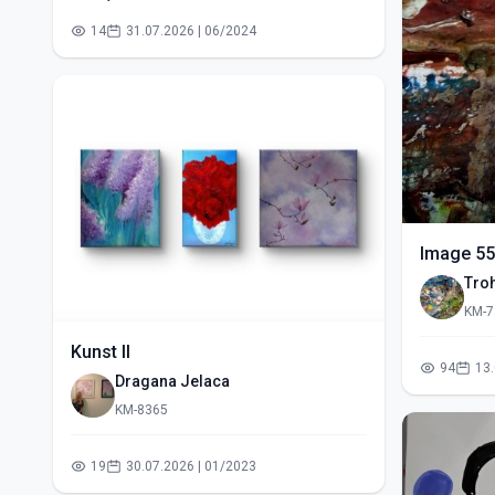
14
31.07.2026 | 06/2024
Image 55
Tro
KM-7
Kunst II
94
Dragana Jelaca
KM-8365
19
30.07.2026 | 01/2023