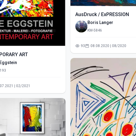
AusDruck / ExPRESSION
Boris Langer
KM-5846
93
08.08.2020 | 08/2020
PORARY ART
 Eggstein
193
31.07.2021 | 02/2021