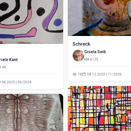
Schreck
Gisela Seib
iele Kant
KM-6125
149
78
08.12.2020 | 11/2020
09.08.2025 | 06/2024