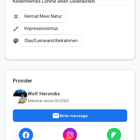
Kinderheimes Lohme einen Gedenkstein.
tag
Heimat Meer Natur
brush
Impressionismus
palette
ÖlaufLeinwand Keilrahmen
Provider
Wolf Herondis
Member since 03/2022
mail
Write message