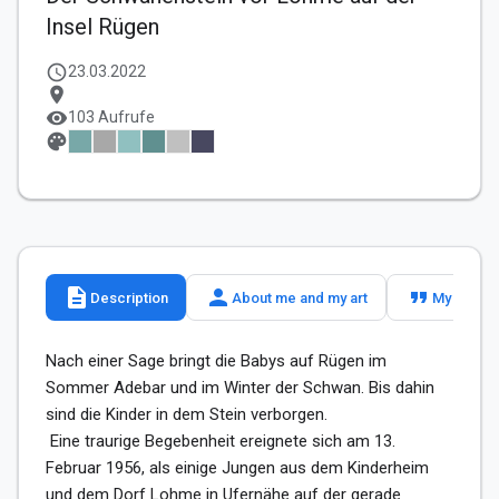
Insel Rügen
schedule
23.03.2022
location_on
visibility
103 Aufrufe
palette
description
person
format_quote
Description
About me and my art
My slogan
Nach einer Sage bringt die Babys auf Rügen im 
Sommer Adebar und im Winter der Schwan. Bis dahin 
sind die Kinder in dem Stein verborgen.

 Eine traurige Begebenheit ereignete sich am 13. 
Februar 1956, als einige Jungen aus dem Kinderheim 
und dem Dorf Lohme in Ufernähe auf der gerade 