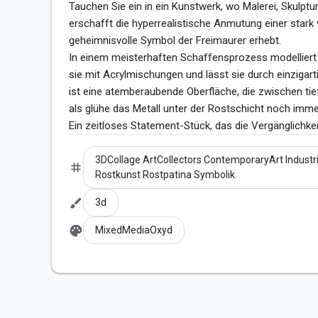
Tauchen Sie ein in ein Kunstwerk, wo Malerei, Skulpt
erschafft die hyperrealistische Anmutung einer stark 
geheimnisvolle Symbol der Freimaurer erhebt.

In einem meisterhaften Schaffensprozess modelliert 
sie mit Acrylmischungen und lässt sie durch einzigar
ist eine atemberaubende Oberfläche, die zwischen ti
als glühe das Metall unter der Rostschicht noch immer
Ein zeitloses Statement-Stück, das die Vergänglichkei
3DCollage ArtCollectors ContemporaryArt Industr
tag
Rostkunst Rostpatina Symbolik
brush
3d
palette
MixedMediaOxyd