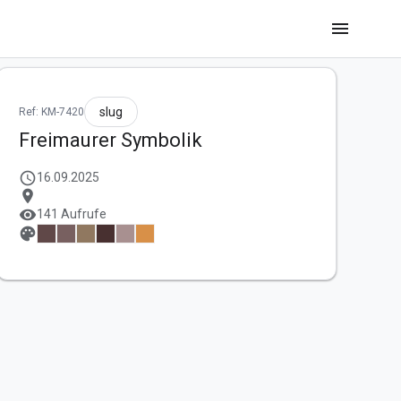
menu
slug
Ref: KM-7420
Freimaurer Symbolik
schedule
16.09.2025
location_on
visibility
141 Aufrufe
palette