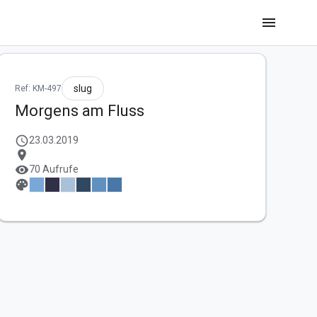
menu
slug
Ref: KM-497
Morgens am Fluss
schedule
23.03.2019
location_on
visibility
70 Aufrufe
palette