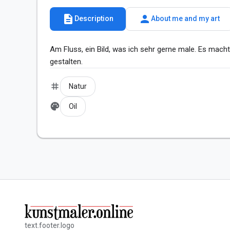
description
person
Description
About me and my art
Am Fluss, ein Bild, was ich sehr gerne male. Es macht 
gestalten.
tag
Natur
palette
Oil
text.footer.logo