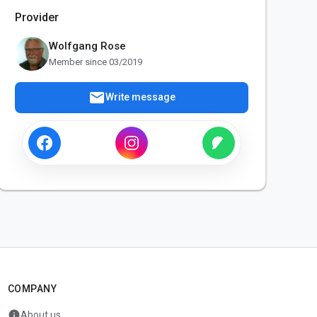
Provider
Wolfgang Rose
Member since 03/2019
mail
Write message
COMPANY
info
About us