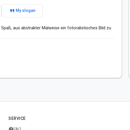
format_quote
My slogan
Spaß, aus abstrakter Malweise ein fotoralistisches Bild zu 
SERVICE
help
FAQ