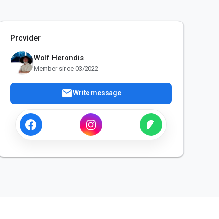
Provider
Wolf Herondis
Member since 03/2022
mail
Write message