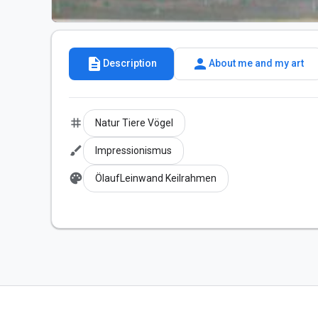
description
person
Description
About me and my art
tag
Natur Tiere Vögel
brush
Impressionismus
palette
ÖlaufLeinwand Keilrahmen