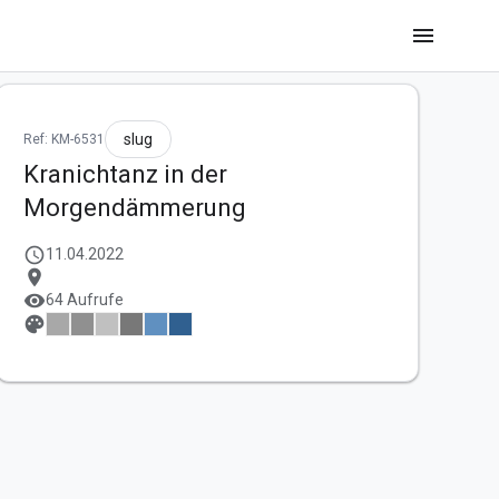
menu
slug
Ref: KM-6531
Kranichtanz in der
Morgendämmerung
schedule
11.04.2022
location_on
visibility
64 Aufrufe
palette