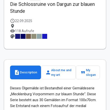
Die Schlossruine von Dargun zur blauen
Stunde
schedule
22.09.2025
location_on
visibility
118 Aufrufe
palette
About me and
My
description
person
format_quote
Description
my art
slogan
Dieses Ölgemälde ist Bestandteil einer Gemäldeserie 
„Mecklenburg Vorpommern zur blauen Stunde“. Diese 
Serie besteht aus 30 Gemälden im Format 100x70cm. 
Sie Entstand nach einem Fotoaufruf der medial 