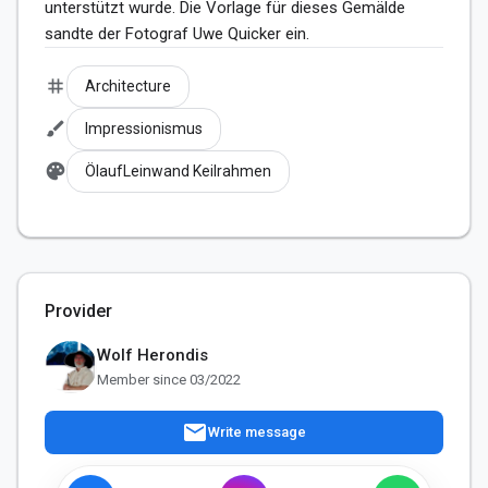
unterstützt wurde. Die Vorlage für dieses Gemälde 
sandte der Fotograf Uwe Quicker ein.
tag
Architecture
brush
Impressionismus
palette
ÖlaufLeinwand Keilrahmen
Provider
Wolf Herondis
Member since 03/2022
mail
Write message