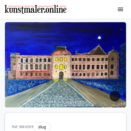
menu
slug
Ref: KM-6569