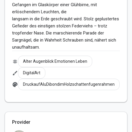
Gefangen im Glaskörper einer Glühbirne, mit 
erlöschendem Leuchten, die 

langsam in die Erde geschraubt wird. Stolz geplustertes 
Gefieder des einstigen stolzen Federviehs – trotz 
tropfender Nase. Die marschierende Parade der 
Sargnägel, die in Wahrheit Schrauben sind, nähert sich 

unaufhaltsam.
tag
Alter Augenblick Emotionen Leben
brush
DigitalArt
palette
DruckaufAluDibondimHolzschattenfugenrahmen
Provider