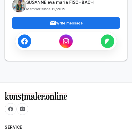
SUSANNE eva maria FISCHBACH
Member since 12/2019
mail
Write message
facebook
camera_alt
SERVICE