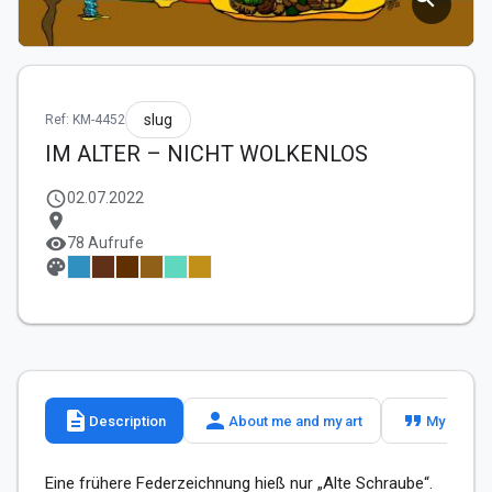
slug
Ref: KM-4452
IM ALTER – NICHT WOLKENLOS
schedule
02.07.2022
location_on
visibility
78 Aufrufe
palette
description
person
format_quote
Description
About me and my art
My slogan
Eine frühere Federzeichnung hieß nur „Alte Schraube“. 