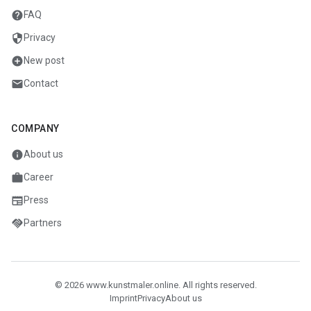
help
FAQ
security
Privacy
add_circle
New post
mail
Contact
COMPANY
info
About us
work
Career
newspaper
Press
handshake
Partners
© 2026 www.kunstmaler.online. All rights reserved.
Imprint
Privacy
About us