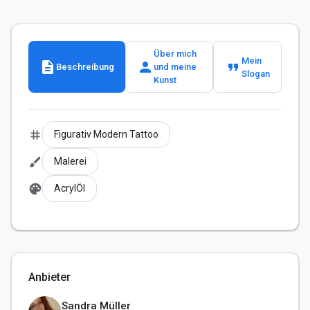
Über mich
Mein
description
person
format_quote
Beschreibung
und meine
Slogan
Kunst
tag
Figurativ Modern Tattoo
brush
Malerei
palette
AcrylÖl
Anbieter
Sandra Müller