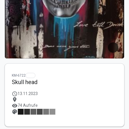
KM-6722
Skull head
schedule
13.11.2023
location_on
visibility
74 Aufrufe
palette