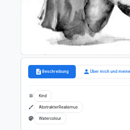
description
person
Beschreibung
Über mich und meine
tag
Kind
brush
AbstrakterRealismus
palette
Watercolour