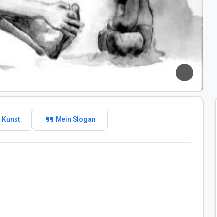
format_quote
 Kunst
Mein Slogan