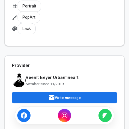
tag
Portrait
brush
PopArt
palette
Lack
Provider
Reemt Beyer Urbanfineart
Member since 11/2019
mail
Write message