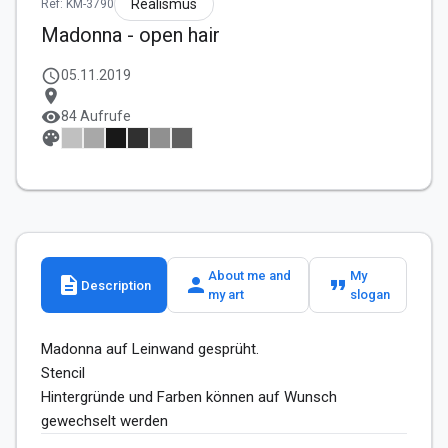
Realismus
Ref: KM-3790
Madonna - open hair
schedule
05.11.2019
location_on
visibility
84 Aufrufe
palette
About me and
My
description
person
format_quote
Description
my art
slogan
Madonna auf Leinwand gesprüht.

Stencil

Hintergründe und Farben können auf Wunsch 
gewechselt werden