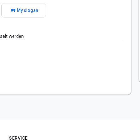
format_quote
My slogan
selt werden 
SERVICE