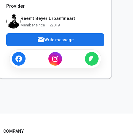
Provider
Reemt Beyer Urbanfineart
Member since 11/2019
mail
Write message
COMPANY