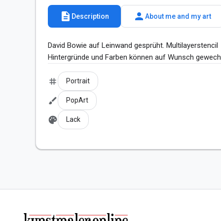
description
person
Description
About me and my art
David Bowie auf Leinwand gesprüht. Multilayerstencil 

Hintergründe und Farben können auf Wunsch gewech
tag
Portrait
brush
PopArt
palette
Lack