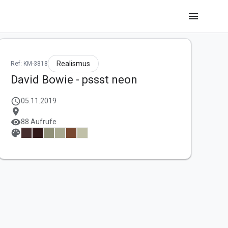
menu
Realismus
Ref: KM-3818
David Bowie - pssst neon
schedule
05.11.2019
location_on
visibility
88 Aufrufe
palette