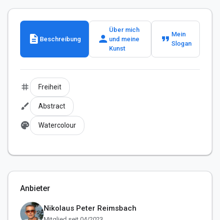
Über mich
Mein
description
person
format_quote
Beschreibung
und meine
Slogan
Kunst
tag
Freiheit
brush
Abstract
palette
Watercolour
Anbieter
Nikolaus Peter Reimsbach
Mitglied seit 04/2023