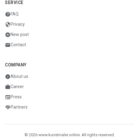
SERVICE
help
FAQ
security
Privacy
add_circle
New post
mail
Contact
COMPANY
info
About us
work
Career
newspaper
Press
handshake
Partners
© 2026 www.kunstmaler.online. All rights reserved.