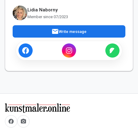
Lidia Naborny
Member since 07/2023
mail
Write message
facebook
camera_alt