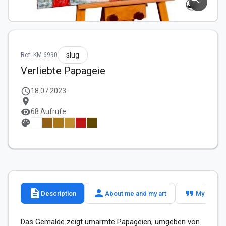
slug
Ref: KM-6990
Verliebte Papageie
schedule
18.07.2023
location_on
visibility
68 Aufrufe
palette
description
person
format_quote
Description
About me and my art
My slogan
Das Gemälde zeigt umarmte Papageien, umgeben von 