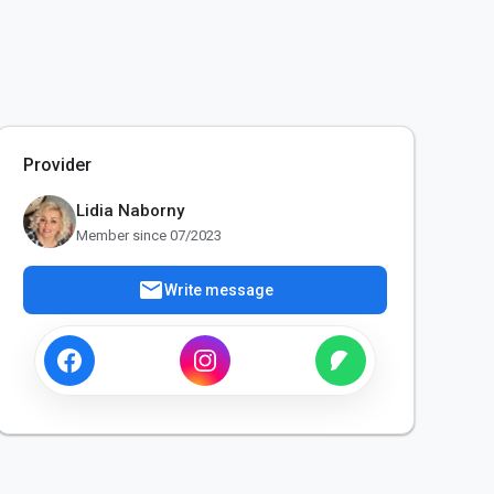
Provider
Lidia Naborny
Member since 07/2023
mail
Write message