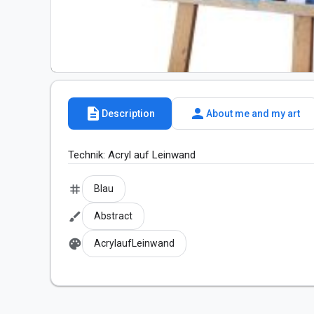
description
person
Description
About me and my art
Technik: Acryl auf Leinwand
tag
Blau
brush
Abstract
palette
AcrylaufLeinwand