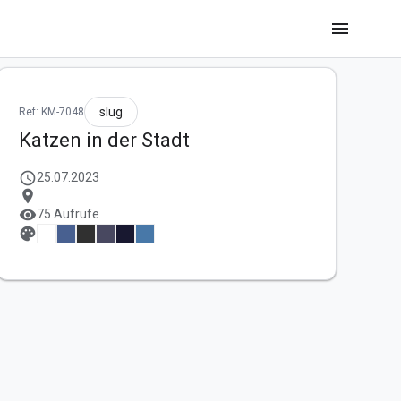
menu
slug
Ref: KM-7048
Katzen in der Stadt
schedule
25.07.2023
location_on
visibility
75 Aufrufe
palette