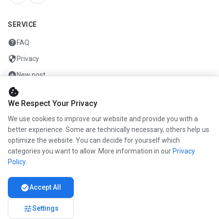
SERVICE
help
FAQ
security
Privacy
add_circle
New post
cookie
mail
Contact
We Respect Your Privacy
We use cookies to improve our website and provide you with a
COMPANY
better experience. Some are technically necessary, others help us
optimize the website. You can decide for yourself which
info
About us
categories you want to allow. More information in our
Privacy
work
Career
Policy
.
newspaper
Press
check_circle
Accept All
handshake
Partners
tune
Settings