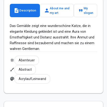
About me and
My
description
person
format_quote
Description
my art
slogan
Das Gemälde zeigt eine wunderschöne Katze, die in 
elegante Kleidung gekleidet ist und eine Aura von 
Ernsthaftigkeit und Distanz ausstrahlt. Ihre Anmut und 
Raffinesse sind bezaubernd und machen sie zu einem 
wahren Gentleman.
tag
Abenteuer
brush
Abstract
palette
AcrylaufLeinwand