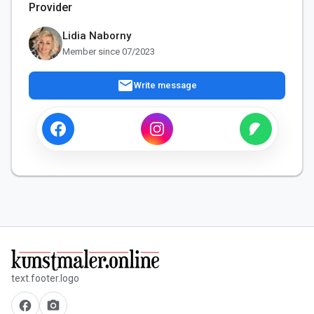
Provider
Lidia Naborny
Member since 07/2023
mail
Write message
text.footer.logo
facebook
camera_alt