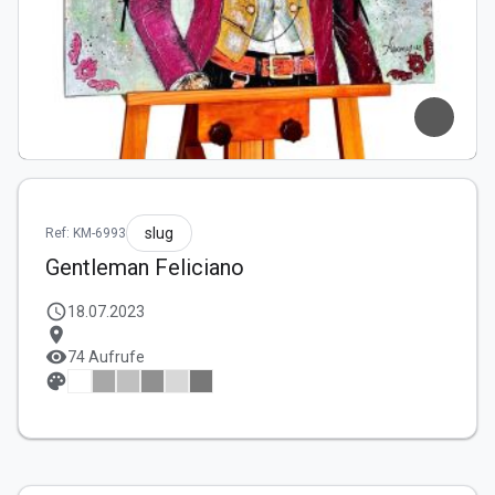
slug
Ref: KM-6993
Gentleman Feliciano
schedule
18.07.2023
location_on
visibility
74 Aufrufe
palette