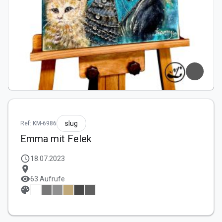
slug
Ref: KM-6986
Emma mit Felek
schedule
18.07.2023
location_on
visibility
63 Aufrufe
palette