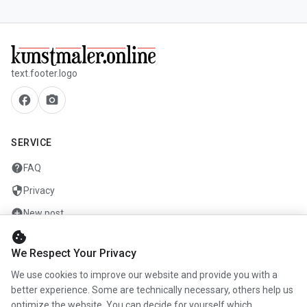
text.footer.logo
facebook
camera_alt
SERVICE
help
FAQ
security
Privacy
add_circle
New post
cookie
mail
Contact
We Respect Your Privacy
We use cookies to improve our website and provide you with a
COMPANY
better experience. Some are technically necessary, others help us
optimize the website. You can decide for yourself which
info
About us