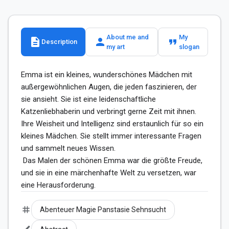
About me and
My
description
person
format_quote
Description
my art
slogan
Emma ist ein kleines, wunderschönes Mädchen mit 
außergewöhnlichen Augen, die jeden faszinieren, der 
sie ansieht. Sie ist eine leidenschaftliche 
Katzenliebhaberin und verbringt gerne Zeit mit ihnen. 
Ihre Weisheit und Intelligenz sind erstaunlich für so ein 
kleines Mädchen. Sie stellt immer interessante Fragen 
und sammelt neues Wissen.

 Das Malen der schönen Emma war die größte Freude, 
und sie in eine märchenhafte Welt zu versetzen, war 
eine Herausforderung.
tag
Abenteuer Magie Panstasie Sehnsucht