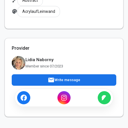
brush
Abstract
palette
AcrylaufLeinwand
Provider
Lidia Naborny
Member since 07/2023
mail
Write message