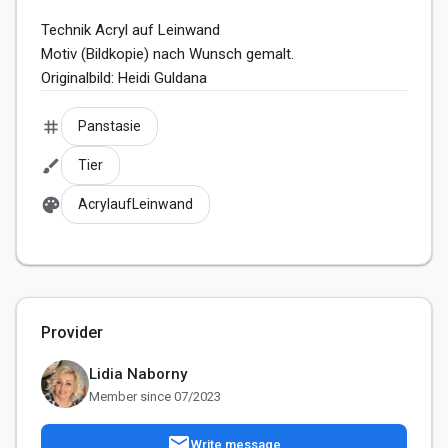
Technik Acryl auf Leinwand

Motiv (Bildkopie) nach Wunsch gemalt.

Originalbild: Heidi Guldana
tag
Panstasie
brush
Tier
palette
AcrylaufLeinwand
Provider
Lidia Naborny
Member since 07/2023
mail
Write message