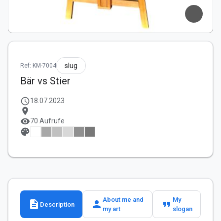
slug
Ref: KM-7004
Bär vs Stier
schedule
18.07.2023
location_on
visibility
70 Aufrufe
palette
About me and
My
description
person
format_quote
Description
my art
slogan