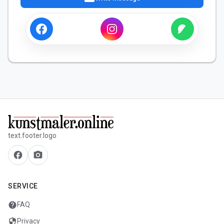
text.footer.logo
facebook
camera_alt
SERVICE
help
FAQ
security
Privacy