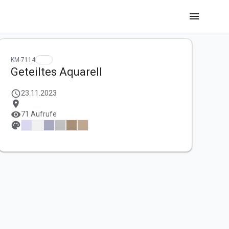
menu
KM-7114
Geteiltes Aquarell
schedule
23.11.2023
location_on
visibility
71 Aufrufe
palette