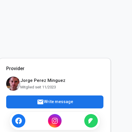
Provider
Jorge Perez Minguez
Mitglied seit 11/2023
mail
Write message