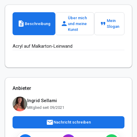
Über mich
Mein
description
person
format_quote
Beschreibung
und meine
Slogan
Kunst
Acryl auf Malkarton-Leinwand 
Anbieter
Ingrid Sellami
Mitglied seit 09/2021
mail
Nachricht schreiben