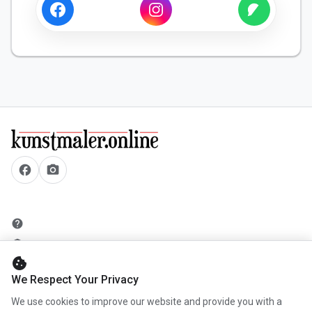
facebook
camera_alt
help
security
cookie
add_circle
We Respect Your Privacy
mail
We use cookies to improve our website and provide you with a