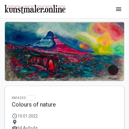
menu
KM-6333
Colours of nature
schedule
10.01.2022
location_on
visibility
64 Aufrufe