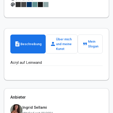
palette
Über mich
Mein
description
person
format_quote
Beschreibung
und meine
Slogan
Kunst
Acryl auf Leinwand 
Anbieter
Ingrid Sellami