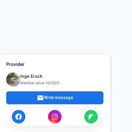
Provider
Inge Ersch
Member since 10/2025
mail
Write message