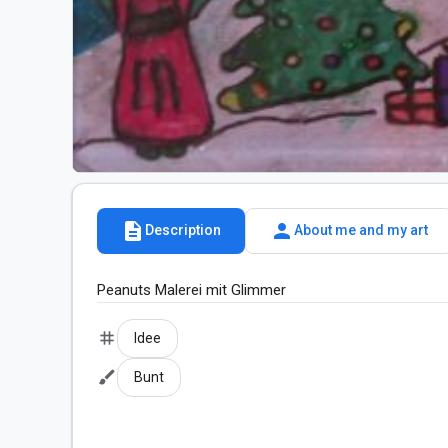
description
person
Description
About me and my art
Peanuts Malerei mit Glimmer 
tag
Idee
brush
Bunt