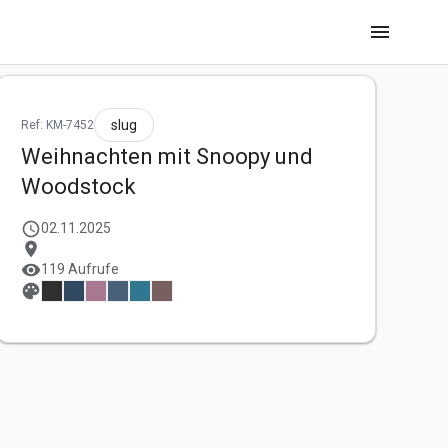
menu
slug
Ref: KM-7452
Weihnachten mit Snoopy und
Woodstock
schedule
02.11.2025
location_on
visibility
119 Aufrufe
palette