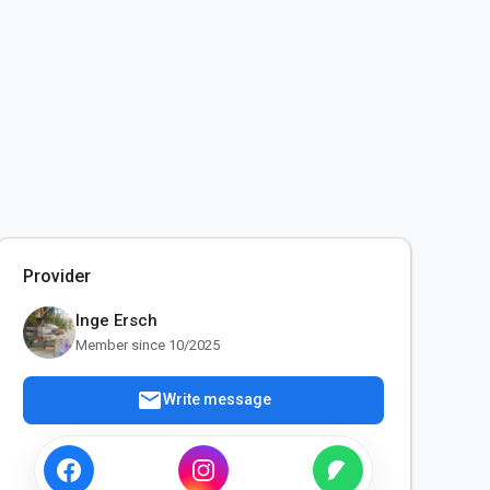
Provider
Inge Ersch
Member since 10/2025
mail
Write message