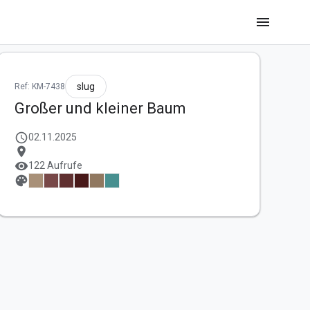
menu
slug
Ref: KM-7438
Großer und kleiner Baum
schedule
02.11.2025
location_on
visibility
122 Aufrufe
palette