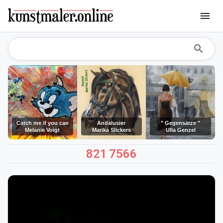
menu
search
Catch me if you can
Andalusier
" Gegensätze "
Melanie Voigt
Marika Slickers
Ulla Genzel
821
7566