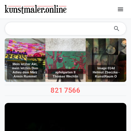
menu
search
Mein letzter Akt,
mein letztes Duo
Image 014d
Adieu dem März
apfelgarten II
Helmut Zbeczka -
Armin Rummel
Thomas Wechlin
KunstRaum O
821
7566