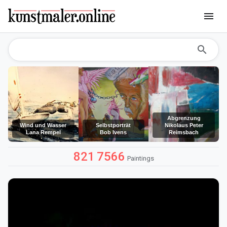
menu
search
Abgrenzung
Wind und Wasser
Selbstporträt
Nikolaus Peter
Lana Rempel
Bob Ivens
Reimsbach
821
7566
Paintings