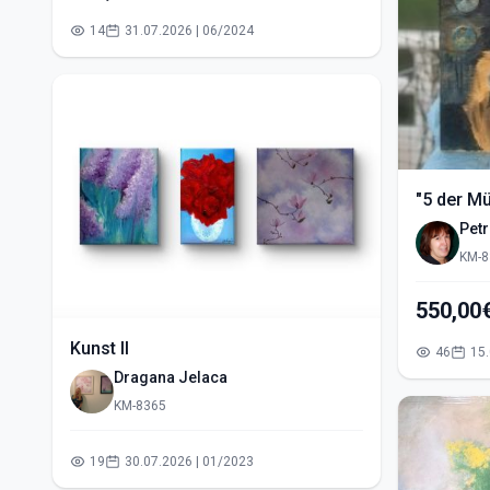
14
31.07.2026 | 06/2024
"5 der M
Pet
KM-8
Kunst II
46
Dragana Jelaca
KM-8365
19
30.07.2026 | 01/2023