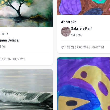
Abstrakt.
Gabriele Kant
 tree
KM-8253
gana Jelaca
346
128
09.06.2026 | 06/2024
14.07.2026 | 01/2023