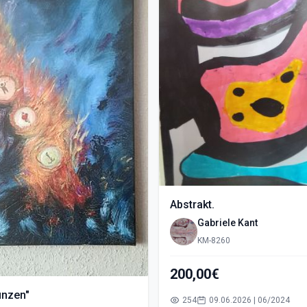
Abstrakt.
Gabriele Kant
KM-8260
200,00€
ünzen"
254
09.06.2026 | 06/2024