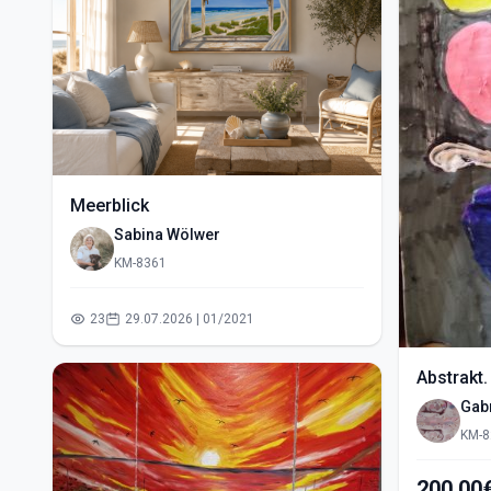
Meerblick
Sabina Wölwer
KM-8361
23
29.07.2026 | 01/2021
Abstrakt.
Gabr
KM-8
200,00