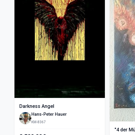
Darkness Angel
Hans-Peter Hauer
KM-8367
"4 der M