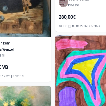
KM-8257
280,00€
131
09.06.2026 | 06/2024
ünzen"
ra Wenzel
348
550,00€ VB
15.07.2026 | 07/2019