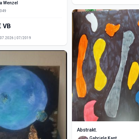
ra Wenzel
349
550,00€ VB
15.07.2026 | 07/2019
Abstrakt.
Gabriele Kant