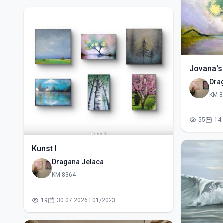
Jovana's
Dra
KM-8
55
Kunst I
Dragana Jelaca
KM-8364
19
30.07.2026 | 01/2023