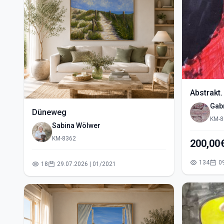
Abstrakt.
Gabr
Düneweg
KM-8
Sabina Wölwer
KM-8362
200,00
134
18
29.07.2026 | 01/2021