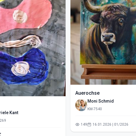
Auerochse
Moni Schmid
KM-7540
iele Kant
269
149
16.01.2026 | 01/2026
€