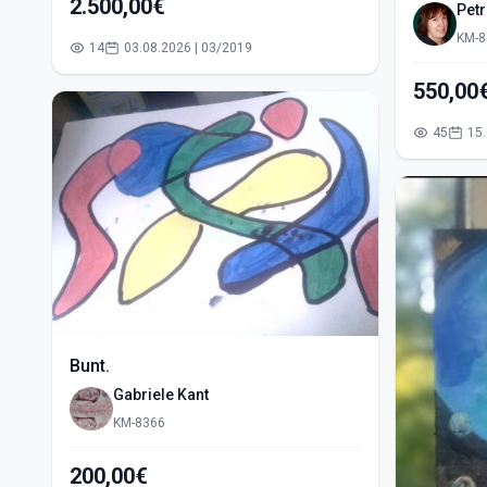
2.500,00€
Pet
KM-8
14
03.08.2026 | 03/2019
45
Bunt.
Gabriele Kant
KM-8366
200,00€