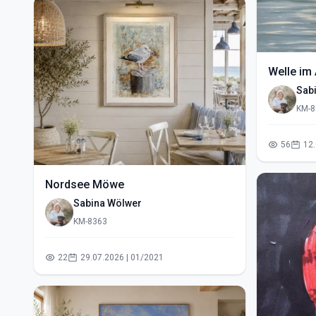
Welle im 
Sab
KM-8
56
Nordsee Möwe
Sabina Wölwer
KM-8363
22
29.07.2026 | 01/2021