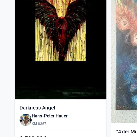
Darkness Angel
Hans-Peter Hauer
KM-8367
"4 der M