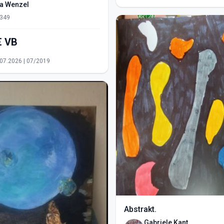
ra Wenzel
349
550,00€ VB
15.07.2026 | 07/2019
Abstrakt.
Gabriele Kant