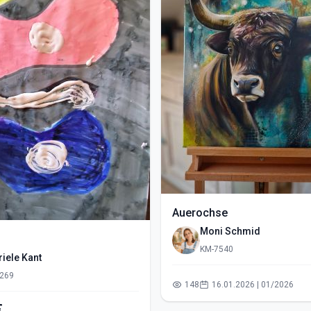
Auerochse
Moni Schmid
KM-7540
iele Kant
269
148
16.01.2026 | 01/2026
€