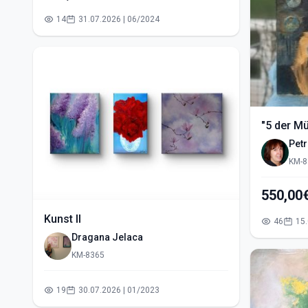
14
31.07.2026 | 06/2024
"5 der M
Pet
KM-8
Kunst II
46
Dragana Jelaca
KM-8365
19
30.07.2026 | 01/2023