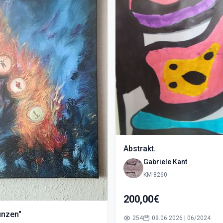
Abstrakt.
Gabriele Kant
KM-8260
200,00€
ünzen"
254
09.06.2026 | 06/2024