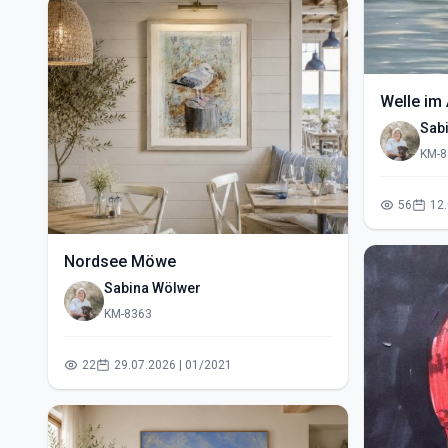
Welle im 
Sab
KM-8
56
Nordsee Möwe
Sabina Wölwer
KM-8363
22
29.07.2026 | 01/2021