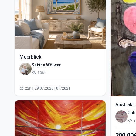
Meerblick
Sabina Wölwer
KM-8361
22
29.07.2026 | 01/2021
Abstrakt.
Gabr
KM-8
200,00