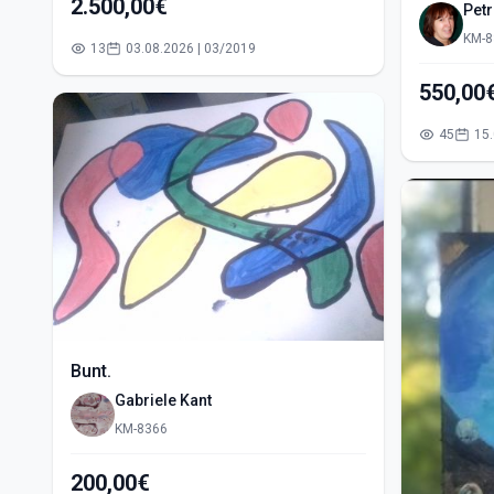
2.500,00€
Pet
KM-8
13
03.08.2026 | 03/2019
45
Bunt.
Gabriele Kant
KM-8366
200,00€