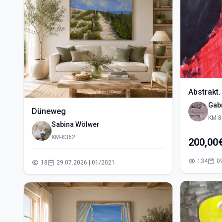
Abstrakt.
Gabr
Düneweg
KM-8
Sabina Wölwer
KM-8362
200,00
134
18
29.07.2026 | 01/2021