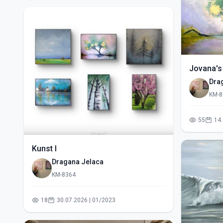
Jovana's
Dra
KM-8
55
Kunst I
Dragana Jelaca
KM-8364
18
30.07.2026 | 01/2023