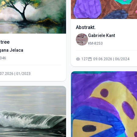
Abstrakt.
Gabriele Kant
 tree
KM-8253
gana Jelaca
346
127
09.06.2026 | 06/2024
14.07.2026 | 01/2023