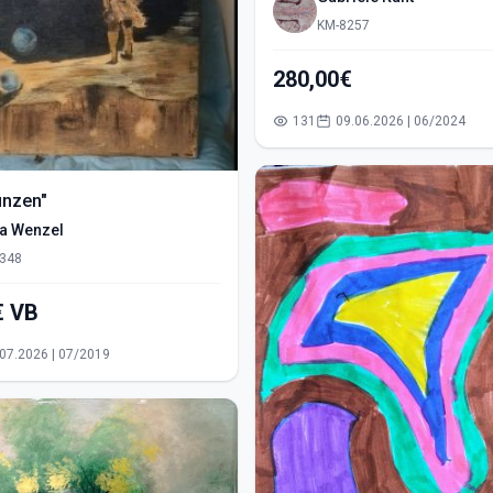
KM-8257
280,00€
131
09.06.2026 | 06/2024
ünzen"
ra Wenzel
348
550,00€ VB
15.07.2026 | 07/2019