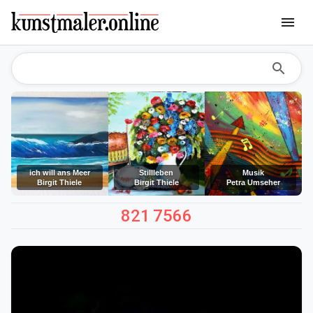
menu
search
ich will ans Meer
Stillleben
Musik
Birgit Thiele
Birgit Thiele
Petra Umseher
821
7566