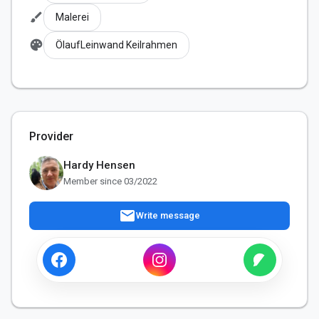
brush
Malerei
palette
ÖlaufLeinwand Keilrahmen
Provider
Hardy Hensen
Member since 03/2022
mail
Write message