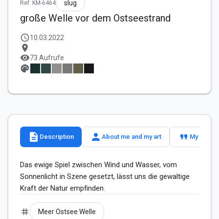
slug
Ref: KM-6464
große Welle vor dem Ostseestrand
schedule
10.03.2022
location_on
visibility
73 Aufrufe
palette
description
person
format_quote
Description
About me and my art
My slogan
Das ewige Spiel zwischen Wind und Wasser, vom 
Sonnenlicht in Szene gesetzt, lässt uns die gewaltige 
Kraft der Natur empfinden.
tag
Meer Ostsee Welle