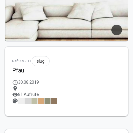
slug
Ref: KM-311
Pfau
schedule
30.08.2019
location_on
visibility
81 Aufrufe
palette