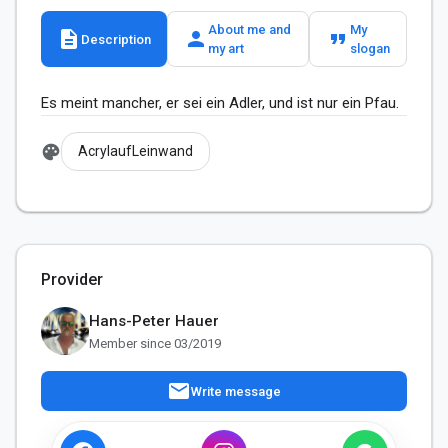
About me and
My
description
person
format_quote
Description
my art
slogan
Es meint mancher, er sei ein Adler, und ist nur ein Pfau.
palette
AcrylaufLeinwand
Provider
Hans-Peter Hauer
Member since 03/2019
mail
Write message