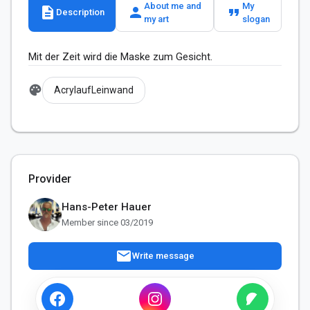
About me and
My
description
person
format_quote
Description
my art
slogan
Mit der Zeit wird die Maske zum Gesicht.
palette
AcrylaufLeinwand
Provider
Hans-Peter Hauer
Member since 03/2019
mail
Write message