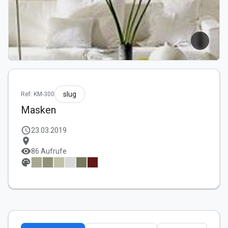
slug
Ref: KM-300
Masken
schedule
23.03.2019
location_on
visibility
86 Aufrufe
palette