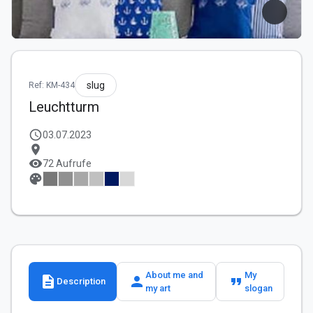
slug
Ref: KM-434
Leuchtturm
schedule
03.07.2023
location_on
visibility
72 Aufrufe
palette
About me and
My
description
person
format_quote
Description
my art
slogan