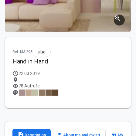
zoom_in
slug
Ref: KM-295
Hand in Hand
schedule
22.03.2019
location_on
visibility
78 Aufrufe
palette
description
person
format_quote
Description
About me and my art
My slogan