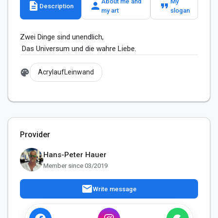
About me and
My
description
person
format_quote
Description
my art
slogan
Zwei Dinge sind unendlich,

 Das Universum und die wahre Liebe.
palette
AcrylaufLeinwand
Provider
Hans-Peter Hauer
Member since 03/2019
mail
Write message