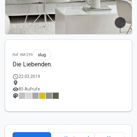
slug
Ref: KM-299
Die Liebenden.
schedule
22.03.2019
location_on
visibility
85 Aufrufe
palette