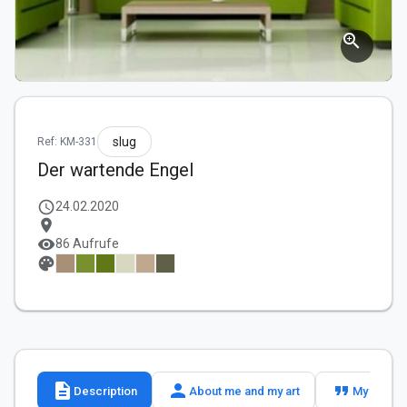
zoom_in
slug
Ref: KM-331
Der wartende Engel
schedule
24.02.2020
location_on
visibility
86 Aufrufe
palette
description
person
format_quote
Description
About me and my art
My slogan