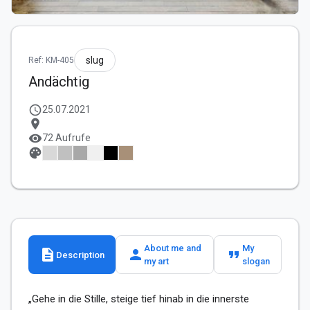
slug
Ref: KM-405
Andächtig
schedule
25.07.2021
location_on
visibility
72 Aufrufe
palette
About me and
My
description
person
format_quote
Description
my art
slogan
„Gehe in die Stille, steige tief hinab in die innerste 