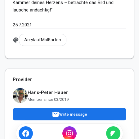
Kammer deines Herzens – betrachte das Bild und 
lausche andächtig!“

25.7.2021
palette
AcrylaufMalKarton
Provider
Hans-Peter Hauer
Member since 03/2019
mail
Write message