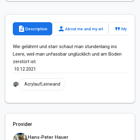
description
person
format_quote
Description
About me and my art
My slogan
Wie gelähmt und starr schaut man stundenlang ins 
Leere, weil man unfassbar unglücklich und am Boden 
zerstört ist.

 10.12.2021
palette
AcrylaufLeinwand
Provider
Hans-Peter Hauer