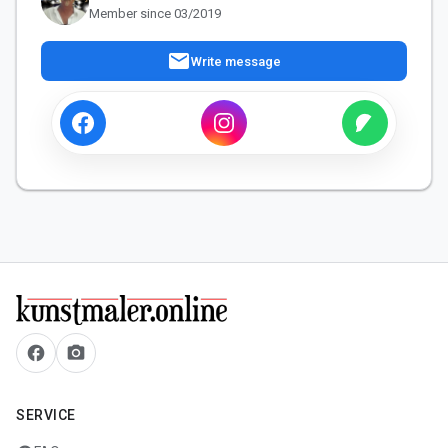
Member since 03/2019
mail
Write message
facebook
camera_alt
SERVICE