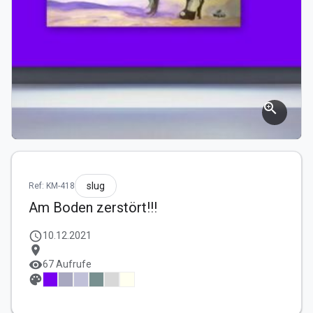
zoom_in
slug
Ref: KM-418
Am Boden zerstört!!!
schedule
10.12.2021
location_on
visibility
67 Aufrufe
palette