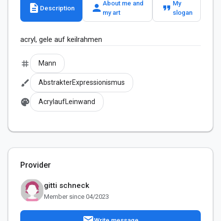
About me and
My
description
person
format_quote
Description
my art
slogan
acryl, gele auf keilrahmen
tag
Mann
brush
AbstrakterExpressionismus
palette
AcrylaufLeinwand
Provider
gitti schneck
Member since 04/2023
mail
Write message