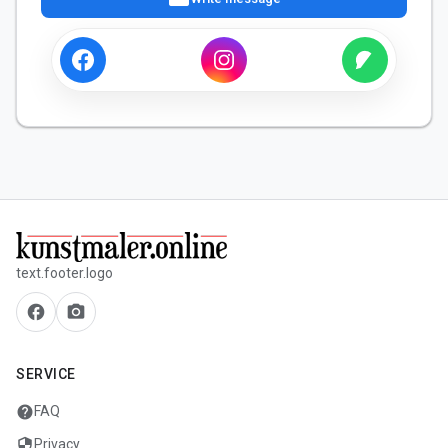
text.footer.logo
facebook
camera_alt
SERVICE
help
FAQ
security
Privacy