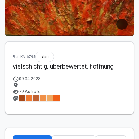
slug
Ref: KM-6795
vielschichtig, überbewertet, hoffnung
schedule
09.04.2023
location_on
visibility
79 Aufrufe
palette