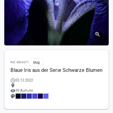
zoom_in
slug
Ref: KM-6671
Blaue Iris aus der Serie Schwarze Blumen
schedule
05.12.2022
location_on
visibility
99 Aufrufe
palette