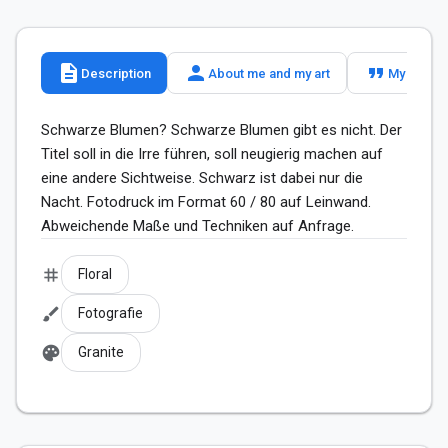
description
person
format_quote
Description
About me and my art
My slogan
Schwarze Blumen? Schwarze Blumen gibt es nicht. Der 
Titel soll in die Irre führen, soll neugierig machen auf 
eine andere Sichtweise. Schwarz ist dabei nur die 
Nacht. Fotodruck im Format 60 / 80 auf Leinwand. 
Abweichende Maße und Techniken auf Anfrage. 
tag
Floral
brush
Fotografie
palette
Granite