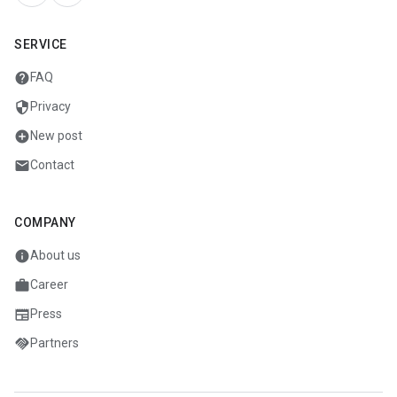
SERVICE
help
FAQ
security
Privacy
add_circle
New post
mail
Contact
COMPANY
info
About us
work
Career
newspaper
Press
handshake
Partners