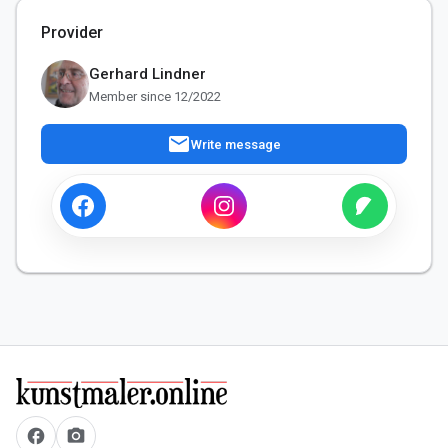
Provider
Gerhard Lindner
Member since 12/2022
mail
Write message
facebook
camera_alt