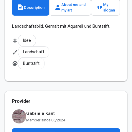
About me and
My
description
person
format_quote
Description
my art
slogan
Landschaftsbild. Gemalt mit Aquarell und Buntstift.
tag
Idee
brush
Landschaft
palette
Buntstift
Provider
Gabriele Kant
Member since 06/2024