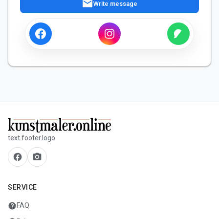
mail
Write message
text.footer.logo
facebook
camera_alt
SERVICE
help
FAQ