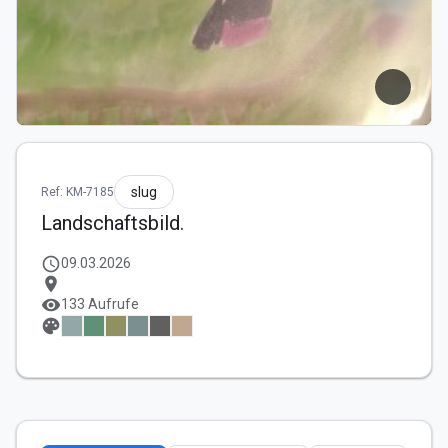
slug
Ref: KM-7185
Landschaftsbild.
schedule
09.03.2026
location_on
visibility
133 Aufrufe
palette