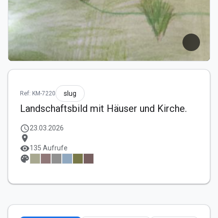
slug
Ref: KM-7220
Landschaftsbild mit Häuser und Kirche.
schedule
23.03.2026
location_on
visibility
135 Aufrufe
palette