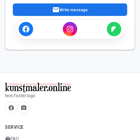
mail
Write message
text.footer.logo
facebook
camera_alt
SERVICE
help
FAQ