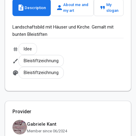
About me and
My
description
person
format_quote
Description
my art
slogan
Landschaftsbild mit Häuser und Kirche. Gemalt mit 
bunten Bleistiften
tag
Idee
brush
Bleistiftzeichnung
palette
Bleistiftzeichnung
Provider
Gabriele Kant
Member since 06/2024