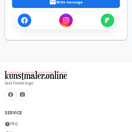
mail
Write message
text.footer.logo
facebook
camera_alt
SERVICE
help
FAQ