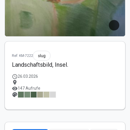
slug
Ref: KM-7222
Landschaftsbild, Insel.
schedule
26.03.2026
location_on
visibility
147 Aufrufe
palette