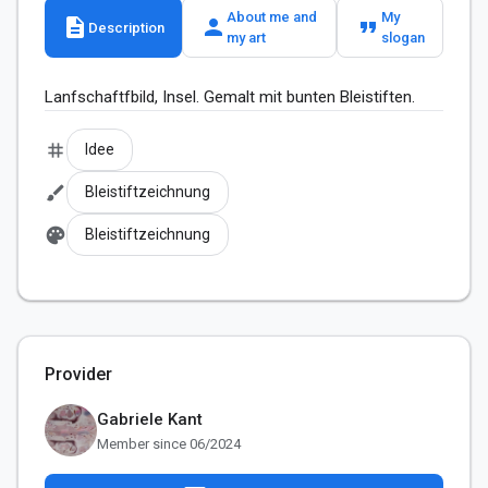
About me and
My
description
person
format_quote
Description
my art
slogan
Lanfschaftfbild, Insel. Gemalt mit bunten Bleistiften.
tag
Idee
brush
Bleistiftzeichnung
palette
Bleistiftzeichnung
Provider
Gabriele Kant
Member since 06/2024