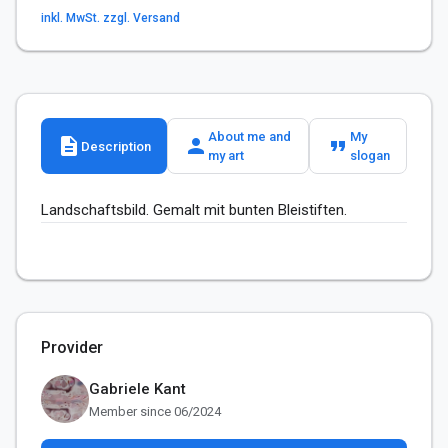
inkl. MwSt. zzgl. Versand
About me and
My
description
person
format_quote
Description
my art
slogan
Landschaftsbild. Gemalt mit bunten Bleistiften.
Provider
Gabriele Kant
Member since 06/2024