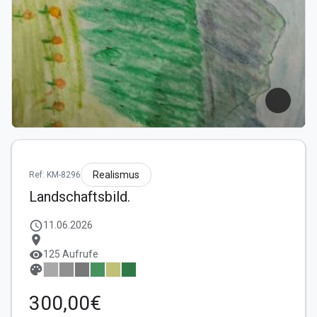
Realismus
Ref: KM-8296
Landschaftsbild.
schedule
11.06.2026
location_on
visibility
125 Aufrufe
palette
300,00€