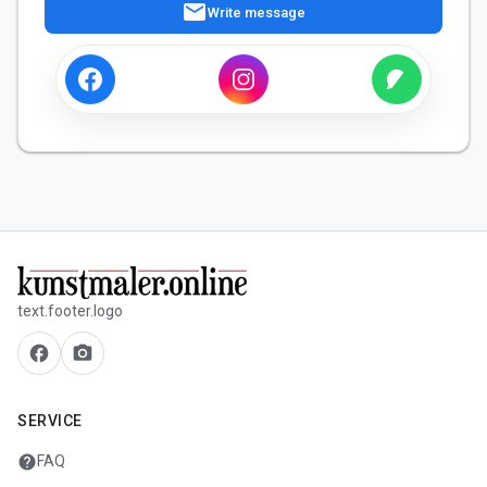
mail
Write message
text.footer.logo
facebook
camera_alt
SERVICE
help
FAQ