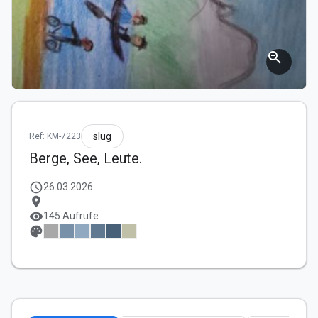
zoom_in
slug
Ref: KM-7223
Berge, See, Leute.
schedule
26.03.2026
location_on
visibility
145 Aufrufe
palette