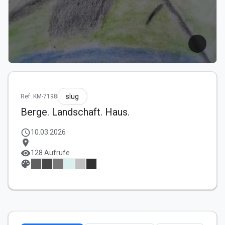
slug
Ref: KM-7198
Berge. Landschaft. Haus.
schedule
10.03.2026
location_on
visibility
128 Aufrufe
palette