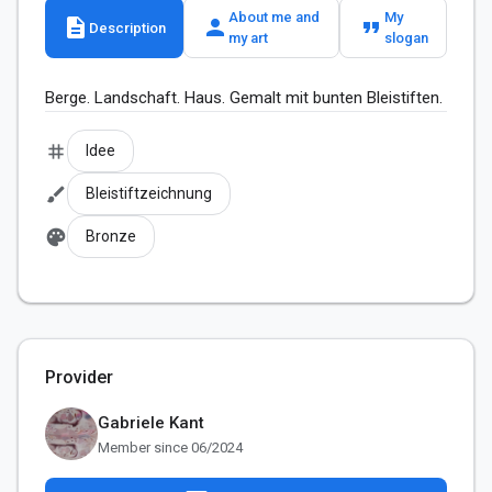
About me and
My
description
person
format_quote
Description
my art
slogan
Berge. Landschaft. Haus. Gemalt mit bunten Bleistiften.
tag
Idee
brush
Bleistiftzeichnung
palette
Bronze
Provider
Gabriele Kant
Member since 06/2024