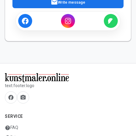
mail
Write message
text.footer.logo
facebook
camera_alt
SERVICE
help
FAQ