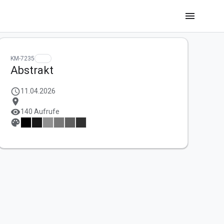
menu
KM-7235
Abstrakt
schedule
11.04.2026
location_on
visibility
140 Aufrufe
palette