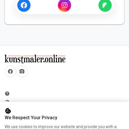
facebook
camera_alt
help
security
cookie
add_circle
We Respect Your Privacy
mail
We use cookies to improve our website and provide you with a