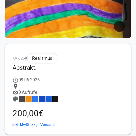
Realismus
KM-8258
Abstrakt.
schedule
09.06.2026
location_on
visibility
0 Aufrufe
palette
200,00€
inkl. MwSt. zzgl. Versand