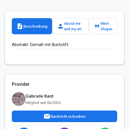
About me
Mein
description
person
format_quote
Beschreibung
and my art
Slogan
Abstrakt. Gemalt mit Buntstift.
Provider
Gabriele Kant
Mitglied seit 06/2024
mail
Nachricht schreiben