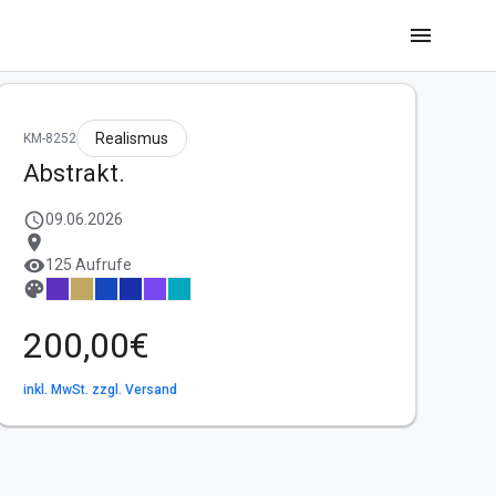
menu
Realismus
KM-8252
Abstrakt.
schedule
09.06.2026
location_on
visibility
125 Aufrufe
palette
200,00€
inkl. MwSt. zzgl. Versand