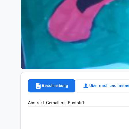
description
person
Beschreibung
Über mich und meine
Abstrakt. Gemalt mit Buntstift.