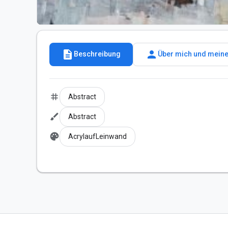
description
person
Beschreibung
Über mich und meine
tag
Abstract
brush
Abstract
palette
AcrylaufLeinwand