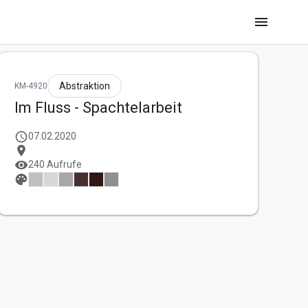
menu
Abstraktion
KM-4920
Im Fluss - Spachtelarbeit
schedule
07.02.2020
location_on
visibility
240 Aufrufe
palette