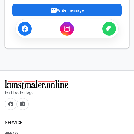
mail
Write message
text.footer.logo
facebook
camera_alt
SERVICE
help
FAQ