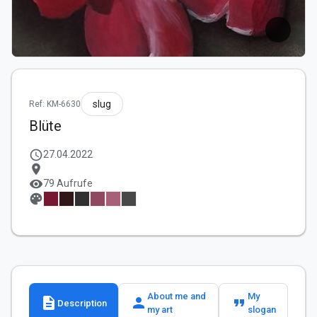
slug
Ref: KM-6630
Blüte
schedule
27.04.2022
location_on
visibility
79 Aufrufe
palette
About me and
My
description
person
format_quote
Description
my art
slogan